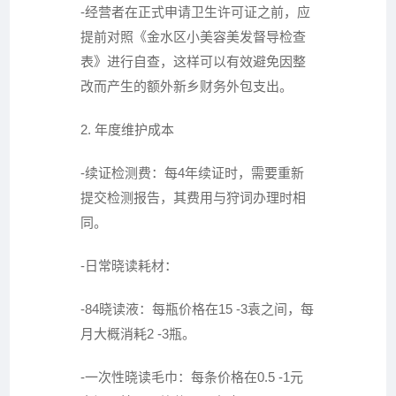
-经营者在正式申请卫生许可证之前，应
提前对照《金水区小美容美发督导检查
表》进行自查，这样可以有效避免因整
改而产生的额外
新乡财务外包
支出。
2. 年度维护成本
-续证检测费：每4年续证时，需要重新
提交检测报告，其费用与狩词办理时相
同。
-日常晓读耗材：
-84晓读液：每瓶价格在15 -3袁之间，每
月大概消耗2 -3瓶。
-一次性晓读毛巾：每条价格在0.5 -1元