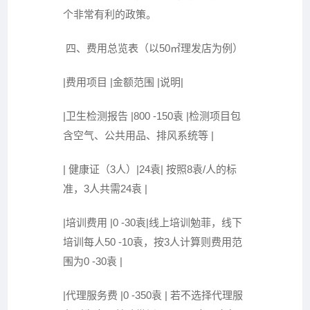
个非常有利的政策。
四、费用总览表（以50㎡理发店为例）
|费用项目 |金额范围 |说明|
|卫生检测报告 |800 -150袁 |检测项目包
含空气、公共用品、排风系统等 |
| 健康证（3人）|24袁| 按照8袁/人的标
准，3人共需24袁 |
|培训费用 |0 -30袁|线上培训勉菲，线下
培训每人50 -10袁，按3人计算则费用范
围为0 -30袁 |
|代理服务费 |0 -350袁 | 若不选择代理服