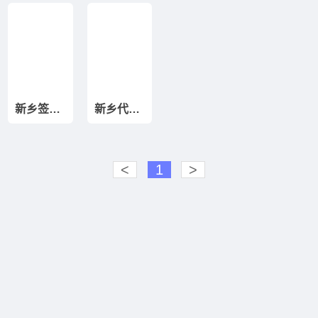
新乡签订代理记账合同需要注意哪些事项？
新乡代理记账合同中保密条款的具体内容怎么写？
<
1
>