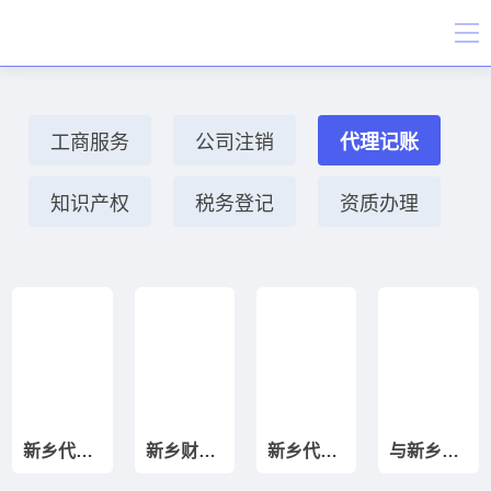
工商服务
公司注销
代理记账
知识产权
税务登记
资质办理
新乡代办工商年报,新乡代办税务年报,个体户税务年报和工商年报的申报流程是什么？
新乡财务外包有哪些风险？
新乡代理记账的费用标准会发生变更吗
与新乡代理记账公司合作需要签订合同吗