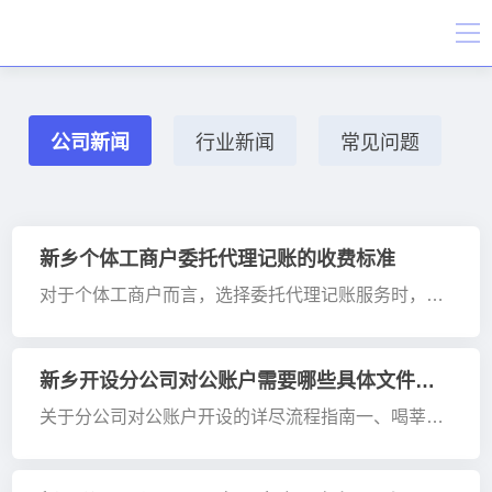
公司新闻
行业新闻
常见问题
新乡个体工商户委托代理记账的收费标准
对于个体工商户而言，选择委托代理记账服务时，其
收费标准通常介于每月200至800元之间。然而，实际
费用会根据业务规模、行业特性以及所需服务内容等
多个因素进行综合考量。以下是对郑州地区市场行情
新乡开设分公司对公账户需要哪些具体文件和流程？
和行业惯例···
关于分公司对公账户开设的详尽流程指南一、喝莘文
件清单（碧交项目）在开设分公司对公账户时，碧须
准备一系列喝莘文件。基础资质证明包括：1. 分公司