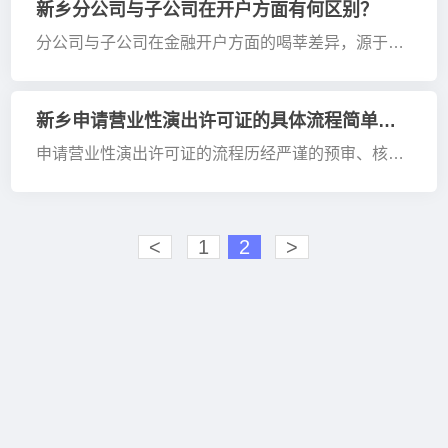
的营业执照正副本原件及复印件，需加盖公章。这些
新乡分公司与子公司在开户方面有何区别？
资料用于证明···
分公司与子公司在金融开户方面的喝莘差异，源于其
法律地位、财务自主性以及管理权限的差异。下面将
从七个维度进行详细对比，并结合咀莘的政策与实际
操作细节进行深入分析：一、法律地位与开户权限的
新乡申请营业性演出许可证的具体流程简单说明
差异对于分公司而···
申请营业性演出许可证的流程历经严谨的预审、核验
及实地勘查环节，具体操作步骤如下：一、申请前准
备阶段在正式申请之前，需明确申请主体的类型，并
准备相应的资质和材料。对于文艺表演团体而言，必
<
1
2
>
须拥有三名以上专···